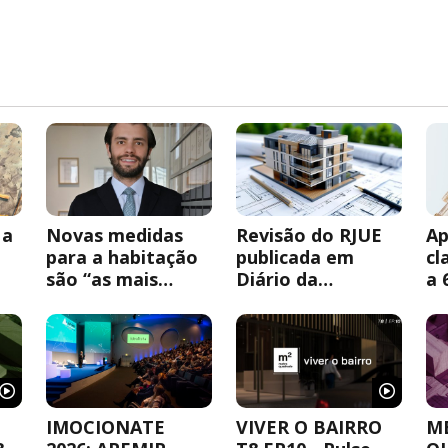
 a
Novas medidas
Revisão do RJUE
Ap
para a habitação
publicada em
cl
são “as mais
Diário da
a 
U
relevantes dos
República
re
últimos anos”
ur
IMOCIONATE
VIVER O BAIRRO
M