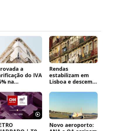
rovada a
Rendas
arificação do IVA
estabilizam em
6% na
Lisboa e descem
abilitação
2,7% no Porto
bana
ETRO
Novo aeroporto: