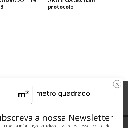
UADRADO | T9
ANA e OA assinam
8
protocolo
×
ubscreva a nossa Newsletter
kies
Gerir Consentimento
A Mensagem Nónio
Publicidade
ba toda a informação atualizada sobre os nossos conteúdos.