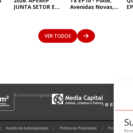
8
2026: APEMIP
T8 EP10 - Pulse,
Q
JUNTA SETOR E
Avenidas Novas,
EP
MINISTRO PARA
Lisboa
DEBATER A
HABITAÇÃO
VER TODOS
é uma marca registada:
S
Acordo de Autorregulação
Política de Privacidade
Política de Coo
Rece