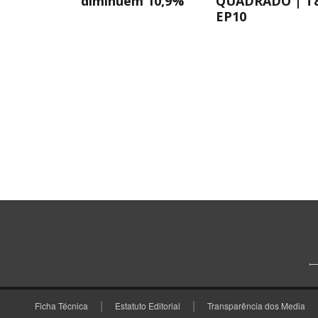
diminuem 10,9%
QUADRADO | T
EP10
Ficha Técnica
Estatuto Editorial
Transparência dos Media