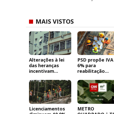
MAIS VISTOS
Alterações à lei
PSD propõe IVA
das heranças
6% para
incentivam
reabilitação
acordos entre
urbana sem OR
herdeiros
obrigatória
Licenciamentos
METRO