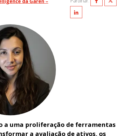
Partilhar:
elligence da Garen –
do a uma proliferação de ferramentas
sformar a avaliação de ativos, os