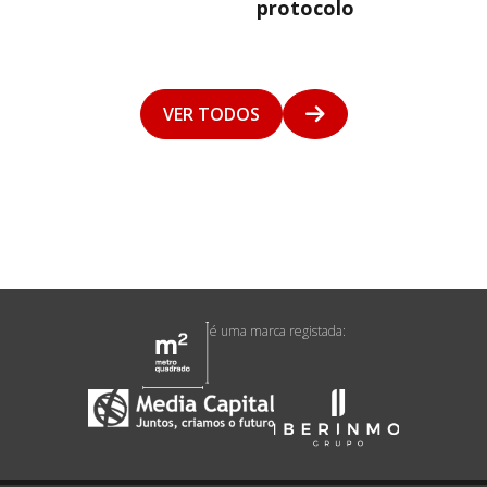
protocolo
VER TODOS
é uma marca registada: