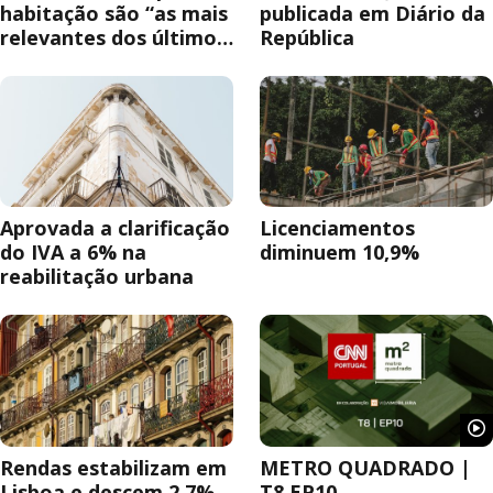
habitação são “as mais
publicada em Diário da
relevantes dos últimos
República
anos”
Aprovada a clarificação
Licenciamentos
do IVA a 6% na
diminuem 10,9%
reabilitação urbana
Rendas estabilizam em
METRO QUADRADO |
Lisboa e descem 2,7%
T8 EP10