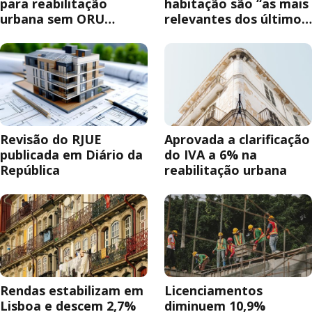
para reabilitação
habitação são “as mais
urbana sem ORU
relevantes dos últimos
obrigatória
anos”
Revisão do RJUE
Aprovada a clarificação
publicada em Diário da
do IVA a 6% na
República
reabilitação urbana
Rendas estabilizam em
Licenciamentos
Lisboa e descem 2,7%
diminuem 10,9%