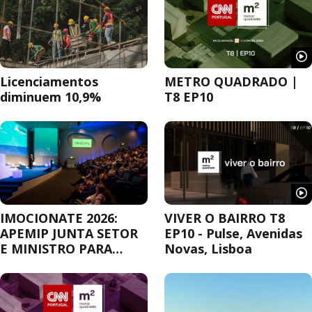
Licenciamentos
METRO QUADRADO |
diminuem 10,9%
T8 EP10
IMOCIONATE 2026:
VIVER O BAIRRO T8
APEMIP JUNTA SETOR
EP10 - Pulse, Avenidas
E MINISTRO PARA
Novas, Lisboa
DEBATER A
HABITAÇÃO