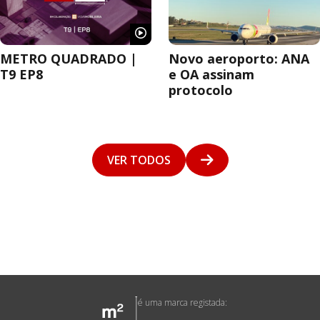
METRO QUADRADO |
Novo aeroporto: ANA
T9 EP8
e OA assinam
protocolo
VER TODOS
é uma marca registada: