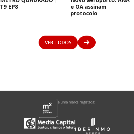
METRO QUADRADO |
Novo aeroporto: ANA
T9 EP8
e OA assinam
protocolo
VER TODOS
é uma marca registada: