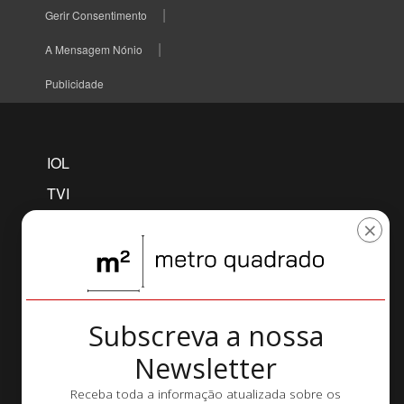
Gerir Consentimento
A Mensagem Nónio
Publicidade
IOL
TVI
TVI PLAYER
×
CNN
MAISFUTEBOL
SELFIE
Subscreva a nossa
AWAY
Newsletter
VERSA
Receba toda a informação atualizada sobre os