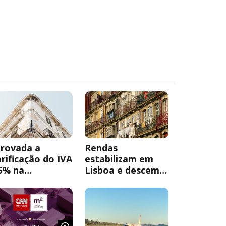
rovada a
Rendas
arificação do IVA
estabilizam em
6% na
Lisboa e descem
abilitação
2,7% no Porto
bana