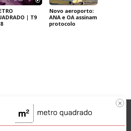
ETRO
Novo aeroporto:
UADRADO | T9
ANA e OA assinam
8
protocolo
×