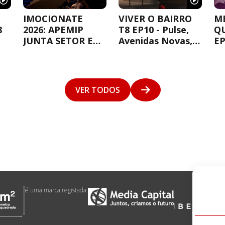
IMOCIONATE
VIVER O BAIRRO
M
8
2026: APEMIP
T8 EP10 - Pulse,
Q
JUNTA SETOR E
Avenidas Novas,
EP
MINISTRO PARA
Lisboa
DEBATER A
HABITAÇÃO
VER TODOS
é uma marca registada: