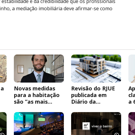
tabilidade e da credibilidade que os profissionais
inho, a mediação imobiliária deve afirmar-se como
 a
Novas medidas
Revisão do RJUE
Ap
para a habitação
publicada em
cl
são “as mais
Diário da
a 
U
relevantes dos
República
re
últimos anos”
ur