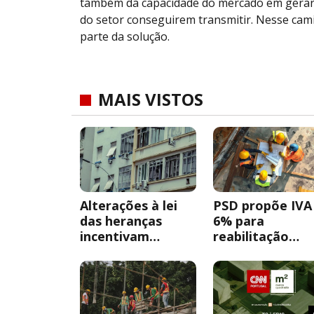
também da capacidade do mercado em gerar es
do setor conseguirem transmitir. Nesse cam
parte da solução.
MAIS VISTOS
Alterações à lei
PSD propõe IVA
das heranças
6% para
incentivam
reabilitação
acordos entre
urbana sem OR
herdeiros
obrigatória